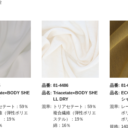
2
5
品番:
81-4486
品番:
81-
tate×BODY SHE
品名:
Triacetate×BODY SHE
品名:
EC
Y
LL DRY
シ
セテート：59％
混率:
トリアセテート：59％
混率:
レ
維（弾性ポリエ
複合繊維（弾性ポリエ
ポ
）：19％
ステル）：19％
ポ
％
綿：16％
規格:
14