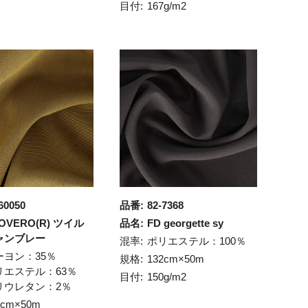
目付:
167g/m2
60050
品番:
82-7368
OVERO(R) ツイル
品名:
FD georgette sy
ャンブレー
混率:
ポリエステル：100％
ーヨン：35％
規格:
132cm×50m
リエステル：63％
目付:
150g/m2
リウレタン：2％
0cm×50m