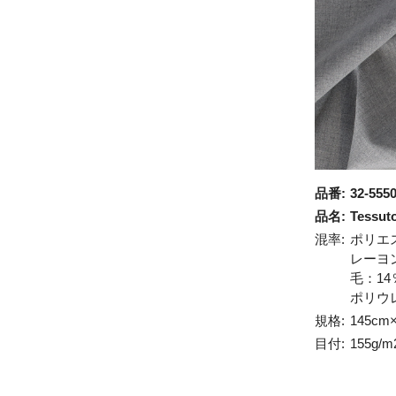
品番:
32-555
品名:
Tessut
混率:
ポリエ
レーヨ
毛：14
ポリウ
規格:
145cm
目付:
155g/m