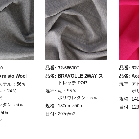
00
品番:
32-68610T
品番:
32-
o misto Wool
品名:
BRAVOLLE 2WAY ス
品名:
Ac
トレッチ TOP
ステル：56％
混率:
ア
ン：24％
混率:
毛：95％
ポ
％
ポリウレタン：5％
規格:
14
レタン：6％
規格:
130cm×50m
目付:
12
×50m
目付:
207g/m2
2