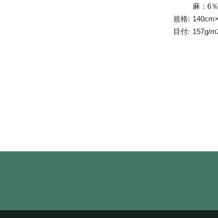
麻：6
規格:
140cm
目付:
157g/m