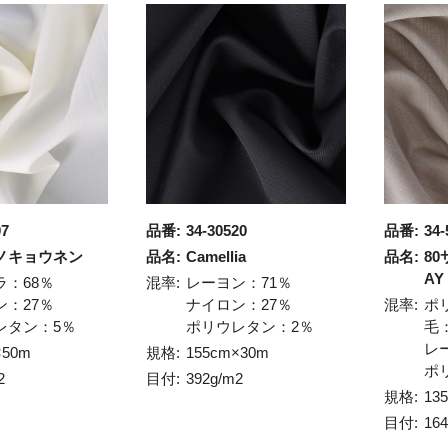
07
品番:
34-30520
品番:
34-
ノキョウネン
品名:
Camellia
品名:
80
AY
ラ：68％
混率:
レーヨン：71％
ン：27％
ナイロン：27％
混率:
ポ
レタン：5％
ポリウレタン：2％
毛
レ
×50m
規格:
155cm×30m
ポ
2
目付:
392g/m2
規格:
13
目付:
164