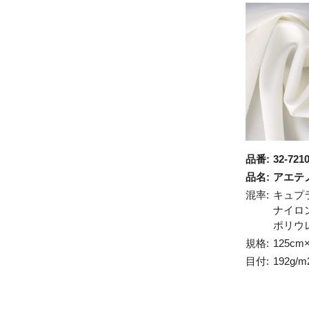
品番:
32-721
品名:
アエテ
混率:
キュプ
ナイロ
ポリウ
規格:
125cm
目付:
192g/m