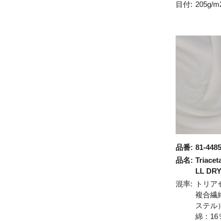
目付:
205g/m
品番:
81-448
品名:
Triace
LL DR
混率:
トリア
複合繊
ステル
綿：16