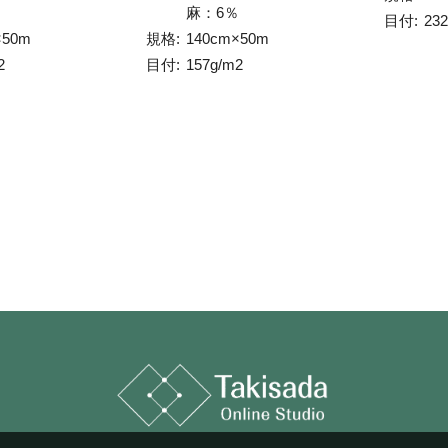
％
麻：6％
目付:
23
×50m
規格:
140cm×50m
2
目付:
157g/m2