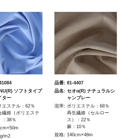
41084
品番:
81-4407
NU(R) ソフトタイプ
品名:
セオα(R) ナチュラルシ
イター
ャンブレー
リエステル：62％
混率:
ポリエステル：68％
合繊維（ポリエステ
再生繊維（セルロー
）：38％
ス）：22％
麻：10％
0cm×50m
規格:
140cm×48m
1g/m2