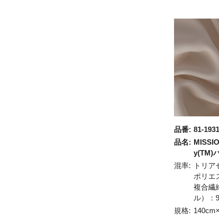
品番:
81-193
品名:
MISSIO
y(TM
混率:
トリア
ポリエ
複合繊
ル）：
規格:
140cm