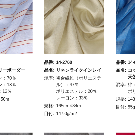
品番:
14-2760
品番:
14-
リーボーダー
品名:
リネンライクインレイ
品名:
コ
天
ン：70％
混率:
複合繊維（ポリエステ
ン：18％
ル）：47％
混率:
綿
12％
ポリエステル：20％
ポ
レーヨン：33％
×50m
規格:
14
規格:
165cm×34m
目付:
95
目付:
147.0g/m2