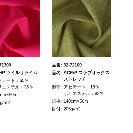
71300
品番:
32-72100
e/P ツイルリライム
品名:
ACE/P スラブオックス
ストレッチ
セテート：65％
リエステル：35％
混率:
アセテート：18％
ポリエステル：82％
1cm×50m
規格:
140cm×50m
8g/m2
目付:
206g/m2