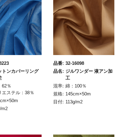
8223
品番:
32-16098
ットンカバーリング
品名:
ジルワンダー 液アン加
竺
工
：62％
混率:
綿：100％
リエステル：38％
規格:
145cm×50m
3cm×50m
目付:
113g/m2
g/m2