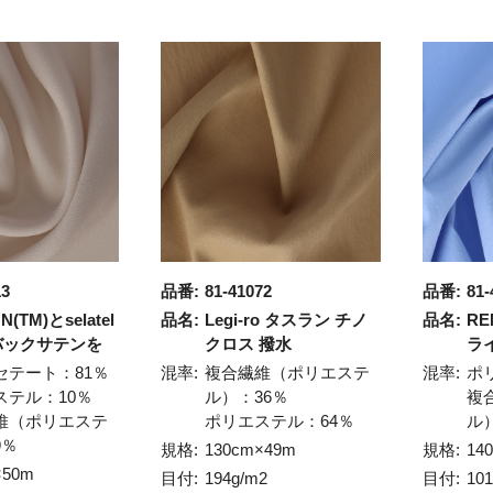
13
品番:
81-41072
品番:
81-
N(TM)とselatel
品名:
Legi-ro タスラン チノ
品名:
RE
)バックサテンを
クロス 撥水
ラ
セテート：81％
混率:
複合繊維（ポリエステ
混率:
ポ
ステル：10％
ル）：36％
複
維（ポリエステ
ポリエステル：64％
ル
9％
規格:
130cm×49m
規格:
14
×50m
目付:
194g/m2
目付:
10