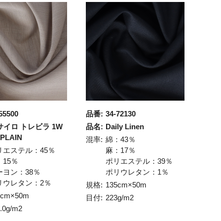
55500
品番:
34-72130
サイロ トレビラ 1W
品名:
Daily Linen
 PLAIN
混率:
綿：43％
リエステル：45％
麻：17％
：15％
ポリエステル：39％
ーヨン：38％
ポリウレタン：1％
リウレタン：2％
規格:
135cm×50m
5cm×50m
目付:
223g/m2
.0g/m2