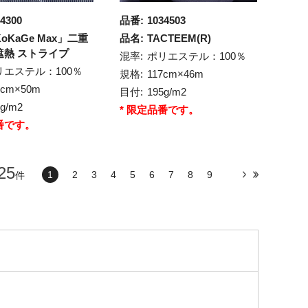
4300
品番:
1034503
oKaGe Max」二重
品名:
TACTEEM(R)
遮熱 ストライプ
混率:
ポリエステル：100％
リエステル：100％
規格:
117cm×46m
2cm×50m
目付:
195g/m2
0g/m2
* 限定品番です。
番です。
25
1
2
3
4
5
6
7
8
9
件