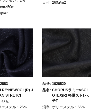
リウレタン：1％
目付:
260g/m2
5cm×50m
0g/m2
2883
品番:
1026520
14 RE:NEWOOL(R) J
品名:
CHORUSラミー×SOL
AN STRETCH
OTEX(R) 軽量ストレッ
チT
：68％
リエステル：26％
混率:
ポリエステル：65％