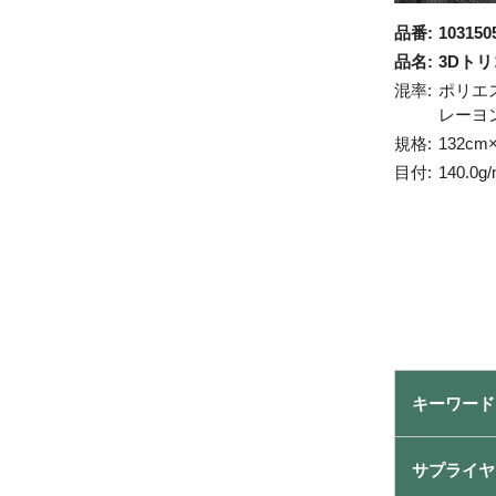
品番:
103150
品名:
3Dト
混率:
ポリエ
レーヨ
規格:
132cm
目付:
140.0g
キーワード
サプライヤ