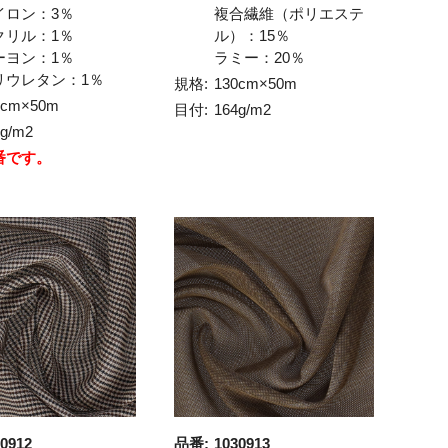
イロン：3％
複合繊維（ポリエステ
クリル：1％
ル）：15％
ーヨン：1％
ラミー：20％
リウレタン：1％
規格:
130cm×50m
5cm×50m
目付:
164g/m2
6g/m2
番です。
0912
品番:
1030913