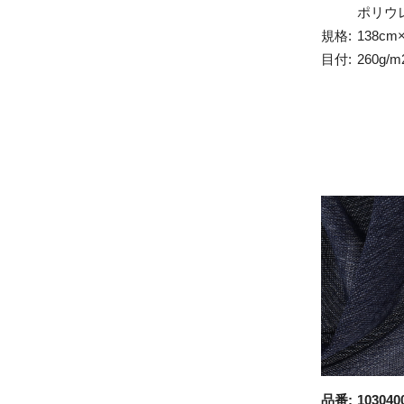
ポリウ
規格:
138cm
目付:
260g/m
品番:
103040