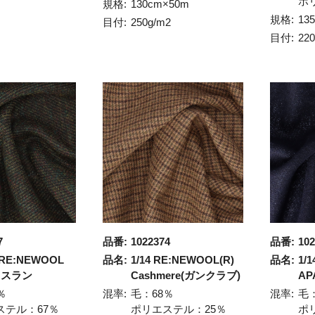
ポ
規格:
130cm×50m
規格:
13
目付:
250g/m2
目付:
22
7
品番:
1022374
品番:
102
RE:NEWOOL
品名:
1/14 RE:NEWOOL(R)
品名:
1/
 タスラン
Cashmere(ガンクラブ)
AP
％
混率:
毛：68％
混率:
毛
ステル：67％
ポリエステル：25％
ポ