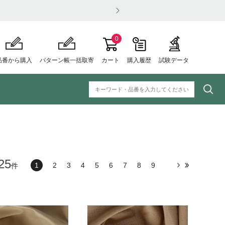
0
品番から購入
パターン帳一括取寄
カート
購入履歴
試験データ
25
1
2
3
4
5
6
7
8
9
件