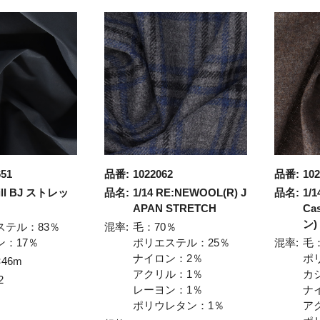
651
品番:
1022062
品番:
102
will BJ ストレッ
品名:
1/14 RE:NEWOOL(R) J
品名:
1/
APAN STRETCH
Ca
ン)
ステル：83％
混率:
毛：70％
ン：17％
ポリエステル：25％
混率:
毛
ナイロン：2％
ポ
×46m
アクリル：1％
カ
2
レーヨン：1％
ナ
ポリウレタン：1％
ア