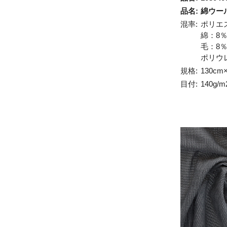
品名:
綿ウー
混率:
ポリエ
綿：8
毛：8
ポリウ
規格:
130cm
目付:
140g/m