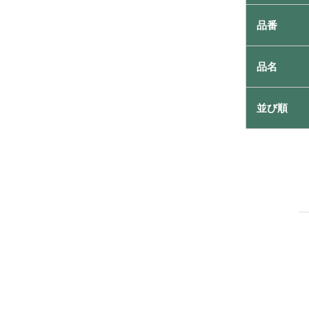
品番
品名
並び順