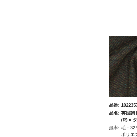
品番:
102235
品名:
英国調 
(R) ×
混率:
毛：32
ポリエ