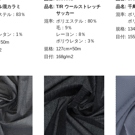
ル混カラミ
品名:
T/R ウールストレッチ
品名:
千鳥
サッカー
ステル：83％
混率:
ポ
％
混率:
ポリエステル：80％
ポ
％
毛：9％
規格:
13
レタン：1％
レーヨン：8％
目付:
15
ポリウレタン：3％
×50m
規格:
127cm×50m
2
目付:
168g/m2