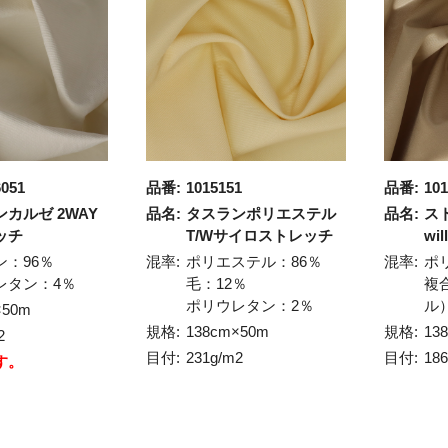
6051
品番:
1015151
品番:
101
カルゼ 2WAY
品名:
タスランポリエステル
品名:
ス
ッチ
T/Wサイロストレッチ
will
ン：96％
混率:
ポリエステル：86％
混率:
ポ
レタン：4％
毛：12％
複
ポリウレタン：2％
ル
×50m
規格:
138cm×50m
規格:
13
2
目付:
231g/m2
目付:
18
す。