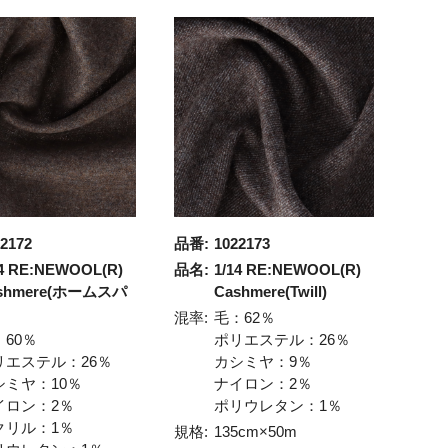
2172
品番:
1022173
14 RE:NEWOOL(R)
品名:
1/14 RE:NEWOOL(R)
shmere(ホームスパ
Cashmere(Twill)
混率:
毛：62％
：60％
ポリエステル：26％
リエステル：26％
カシミヤ：9％
シミヤ：10％
ナイロン：2％
イロン：2％
ポリウレタン：1％
クリル：1％
規格:
135cm×50m