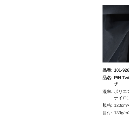
品番:
101-92
品名:
P/N T
チ
混率:
ポリエ
ナイロ
規格:
120cm
目付:
133g/m