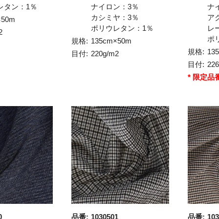
レタン：1％
ナイロン：3％
ナ
カシミヤ：3％
ア
×50m
ポリウレタン：1％
レ
2
ポ
規格:
135cm×50m
規格:
13
目付:
220g/m2
目付:
22
* 限定品
0
品番:
1030501
品番:
103