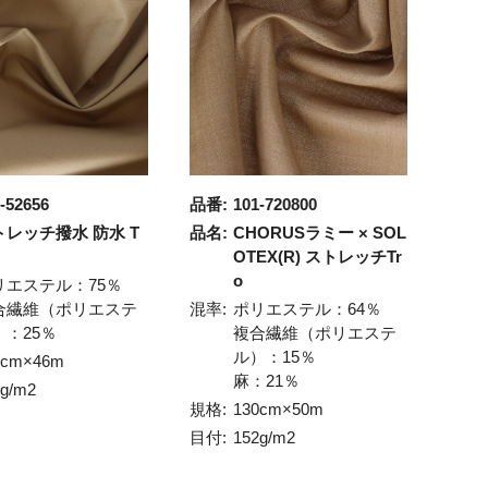
-52656
品番:
101-720800
トレッチ撥水 防水 T
品名:
CHORUSラミー × SOL
OTEX(R) ストレッチTr
o
リエステル：75％
合繊維（ポリエステ
混率:
ポリエステル：64％
）：25％
複合繊維（ポリエステ
ル）：15％
8cm×46m
麻：21％
6g/m2
規格:
130cm×50m
目付:
152g/m2