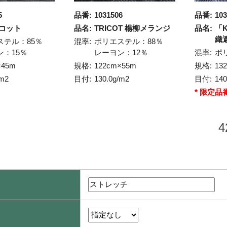
5
品番:
1031506
品番:
103
リコット
品名:
TRICOT 楊柳メランジ
品名:
「K
織
ステル：85％
混率:
ポリエステル：88％
ン：15％
レーヨン：12％
混率:
ポ
×45m
規格:
122cm×55m
規格:
13
/m2
目付:
130.0g/m2
目付:
14
* 限定品
4