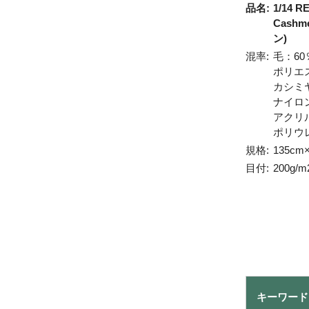
品名:
1/14 R
Cash
ン)
混率:
毛：60
ポリエ
カシミ
ナイロ
アクリ
ポリウ
規格:
135cm
目付:
200g/m
キーワード