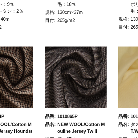
ン：9％
毛：18％
ポ
レタン：2％
毛
規格:
130cm×37m
×40m
規格:
13
目付:
265g/m2
2
目付:
26
4P
品番:
1010865P
品番:
101
OOL/Cotton M
品名:
NEW WOOL/Cotton M
品名:
タ
 Jersey Houndst
ouline Jersey Twill
T