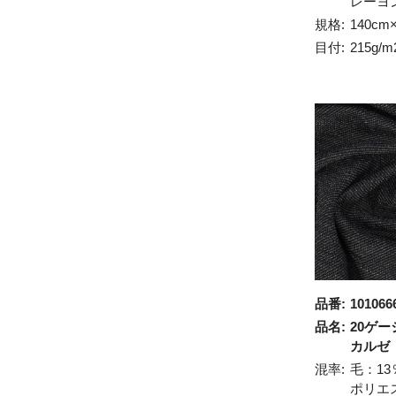
レーヨ
規格:
140cm
目付:
215g/m
品番:
101066
品名:
20ゲー
カルゼ
混率:
毛：13
ポリエ