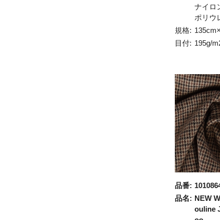
ナイロ
ポリウ
規格:
135cm
目付:
195g/m
品番:
101086
品名:
NEW W
ouline
oo