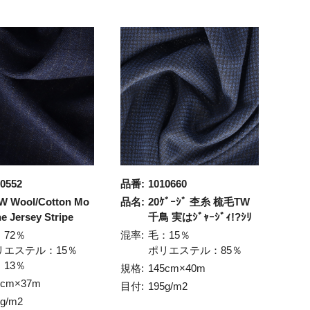
0552
品番:
1010660
W Wool/Cotton Mo
品名:
20ｹﾞｰｼﾞ 杢糸 梳毛TW
ne Jersey Stripe
千鳥 実はｼﾞｬｰｼﾞｨ!?ｼﾘ
：72％
混率:
毛：15％
リエステル：15％
ポリエステル：85％
：13％
規格:
145cm×40m
0cm×37m
目付:
195g/m2
5g/m2