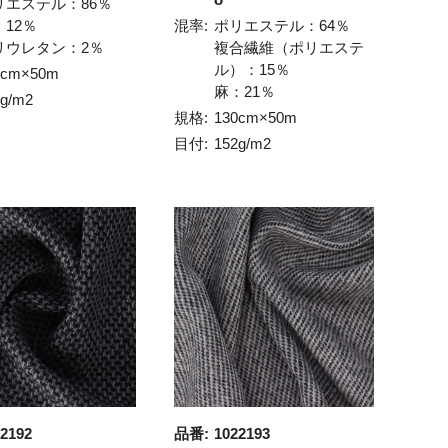
リエステル：86％
：12％
混率:
ポリエステル：64％
リウレタン：2％
複合繊維（ポリエステ
ル）：15％
8cm×50m
麻：21％
1g/m2
規格:
130cm×50m
目付:
152g/m2
2192
品番:
1022193