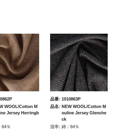
10862P
品番:
1010863P
W WOOL/Cotton M
品名:
NEW WOOL/Cotton M
ine Jersey Herringb
ouline Jersey Glenche
ck
：64％
混率:
綿：64％