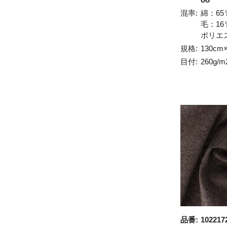
混率:
綿：65
毛：16
ポリエ
規格:
130cm
目付:
260g/m
品番:
102217