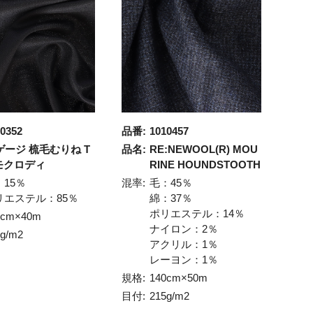
0352
品番:
1010457
ゲージ 梳毛むりね T
品名:
RE:NEWOOL(R) MOU
モクロディ
RINE HOUNDSTOOTH
：15％
混率:
毛：45％
リエステル：85％
綿：37％
ポリエステル：14％
8cm×40m
ナイロン：2％
5g/m2
アクリル：1％
レーヨン：1％
規格:
140cm×50m
目付:
215g/m2