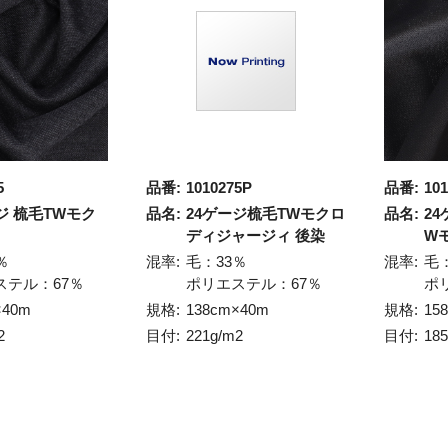
5
品番:
1010275P
品番:
101
ジ 梳毛TWモク
品名:
24ゲージ梳毛TWモクロ
品名:
24
ディジャージィ 後染
W
％
混率:
毛：33％
混率:
毛
ステル：67％
ポリエステル：67％
ポ
×40m
規格:
138cm×40m
規格:
15
2
目付:
221g/m2
目付:
18