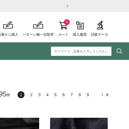
【重要】夏季休業のお知らせ
0
品番から購入
パターン帳一括取寄
カート
購入履歴
試験データ
95
1
2
3
4
5
6
7
8
9
件