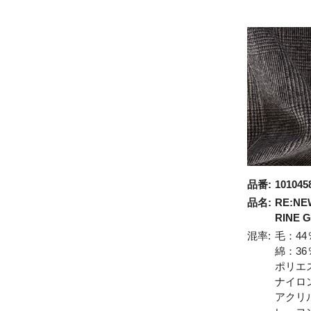
品番:
101045
品名:
RE:NE
RINE 
混率:
毛：44
綿：36
ポリエ
ナイロ
アクリ