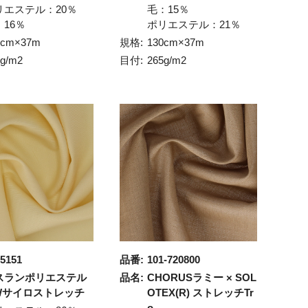
リエステル：20％
毛：15％
：16％
ポリエステル：21％
0cm×37m
規格:
130cm×37m
5g/m2
目付:
265g/m2
5151
品番:
101-720800
スランポリエステル
品名:
CHORUSラミー × SOL
/Wサイロストレッチ
OTEX(R) ストレッチTr
o