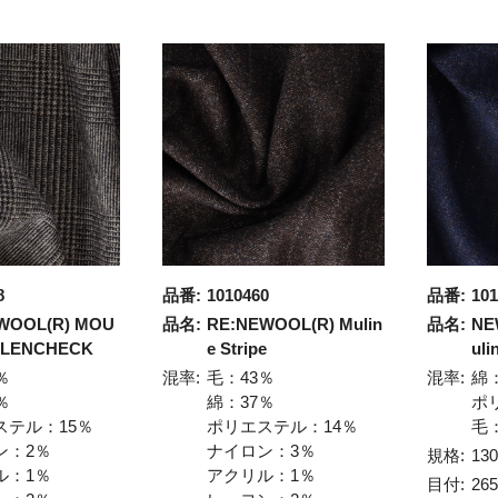
8
品番:
1010460
品番:
101
WOOL(R) MOU
品名:
RE:NEWOOL(R) Mulin
品名:
NE
GLENCHECK
e Stripe
uli
％
混率:
毛：43％
混率:
綿
％
綿：37％
ポ
ステル：15％
ポリエステル：14％
毛
ン：2％
ナイロン：3％
規格:
13
ル：1％
アクリル：1％
目付:
26