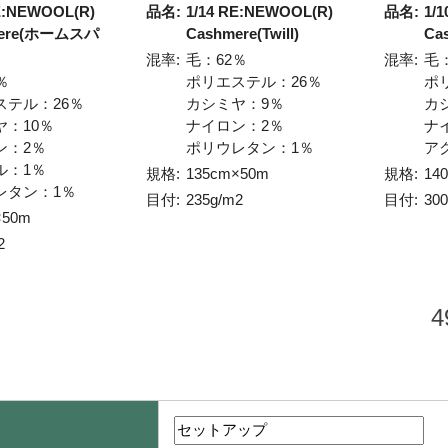
E:NEWOOL(R)
品名:
1/14 RE:NEWOOL(R)
品名:
1/
mere(ホームスパ
Cashmere(Twill)
Ca
混率:
毛：62％
混率:
毛
％
ポリエステル：26％
ポ
ステル：26％
カシミヤ：9％
カ
ヤ：10％
ナイロン：2％
ナ
ン：2％
ポリウレタン：1％
ア
ル：1％
規格:
135cm×50m
規格:
14
レタン：1％
目付:
235g/m2
目付:
30
×50m
2
4