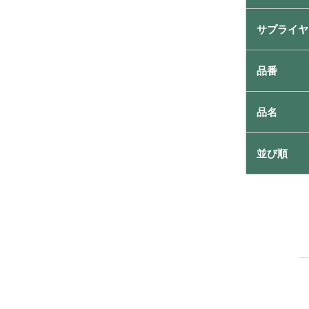
サプライヤ
品番
品名
並び順