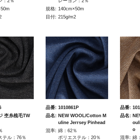
ン：2％
レーヨン：2％
×50m
規格:
140cm×50m
2
目付:
215g/m2
6
品番:
1010861P
品番:
10
ジ 杢糸梳毛TW
品名:
NEW WOOL/Cotton M
品名:
NE
uline Jerrsey Pinhead
oul
o
％
混率:
綿：62％
ステル：76％
ポリエステル：20％
混率:
綿