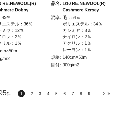
10 RE:NEWOOL(R)
品名:
1/10 RE:NEWOOL(R)
shmere Dobby
Cashmere Kersey
：49％
混率:
毛：54％
リエステル：36％
ポリエステル：34％
シミヤ：12％
カシミヤ：8％
イロン：2％
ナイロン：2％
クリル：1％
アクリル：1％
レーヨン：1％
0cm×50m
規格:
140cm×50m
0g/m2
目付:
300g/m2
95
1
2
3
4
5
6
7
8
9
件