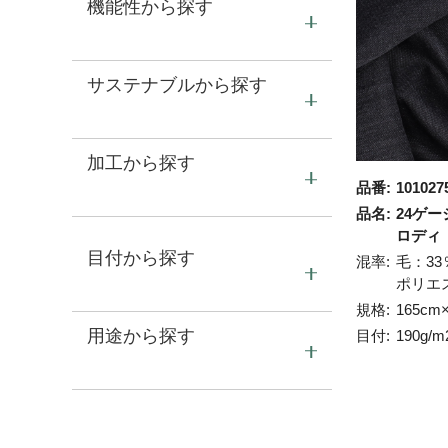
機能性から探す
サステナブルから探す
加工から探す
品番:
101027
品名:
24ゲー
ロディ
目付から探す
混率:
毛：33
ポリエ
規格:
165cm
用途から探す
目付:
190g/m