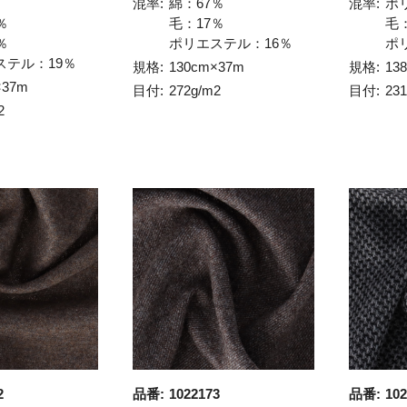
混率:
綿：67％
混率:
ポ
％
毛：17％
毛
％
ポリエステル：16％
ポ
ステル：19％
規格:
130cm×37m
規格:
13
×37m
目付:
272g/m2
目付:
23
2
2
品番:
1022173
品番:
102