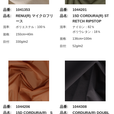
品番:
1041353
品番:
1044201
品名:
RENU(R) マイクロフリ
品名:
15D CORDURA(R) ST
ース
RETCH RIPSTOP
混率:
ポリエステル：100％
混率:
ナイロン：82％
ポリウレタン：18％
規格:
150cm×40m
規格:
136cm×100m
目付:
330g/m2
目付:
52g/m2
品番:
1044206
品番:
1044308
品名:
15D CORDURA(R) S
品名:
CORDURA(R) DOUBL