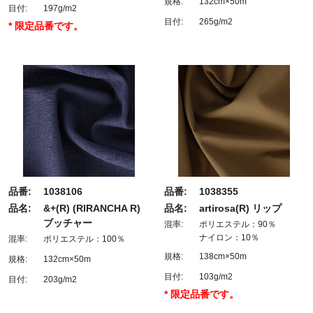
規格:
132cm×50m
目付:
197g/m2
目付:
265g/m2
* 限定品番です。
品番:
1038106
品番:
1038355
品名:
&+(R) (RIRANCHA R)
品名:
artirosa(R) リップ
ブッチャー
混率:
ポリエステル：90％
ナイロン：10％
混率:
ポリエステル：100％
規格:
138cm×50m
規格:
132cm×50m
目付:
103g/m2
目付:
203g/m2
* 限定品番です。