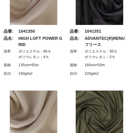
品番:
1041350
品番:
1041351
品名:
HIGH LOFT POWER G
品名:
ADVANTEC(R)RENU
RID
フリース
混率:
ポリエステル：96％
混率:
ポリエステル：95％
ポリウレタン：4％
ポリウレタン：5％
規格:
135cm×65m
規格:
160cm×50m
目付:
240g/m2
目付:
220g/m2