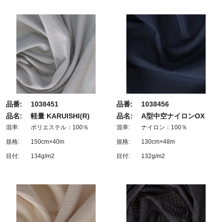
品番:
1038451
品番:
1038456
品名:
軽量 KARUISHI(R)
品名:
A型中空ナイロンOX
混率:
ポリエステル：100％
混率:
ナイロン：100％
規格:
150cm×40m
規格:
130cm×48m
目付:
134g/m2
目付:
132g/m2