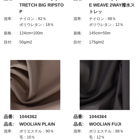
TRETCH BIG RIPSTO
E WEAVE 2WAY撥水ス
P
トレッ
混率:
ナイロン：82％
混率:
ナイロン：88％
ポリウレタン：18％
ポリウレタン：12％
規格:
124cm×100m
規格:
145cm×50m
目付:
50g/m2
目付:
175g/m2
品番:
1044362
品番:
1044364
品名:
WOOLIAN PLAIN
品名:
WOOLIAN FUJI
混率:
ポリエステル：90％
混率:
ポリエステル：88％
毛：10％
毛：12％