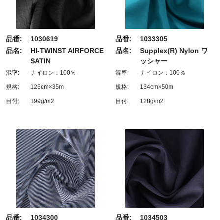
品番:
1030619
品番:
1033305
品名:
HI-TWINST AIRFORCE
品名:
Supplex(R) Nylon ワ
SATIN
ッシャー
混率:
ナイロン：100％
混率:
ナイロン：100％
規格:
126cm×35m
規格:
134cm×50m
目付:
199g/m2
目付:
128g/m2
品番:
1034300
品番:
1034503