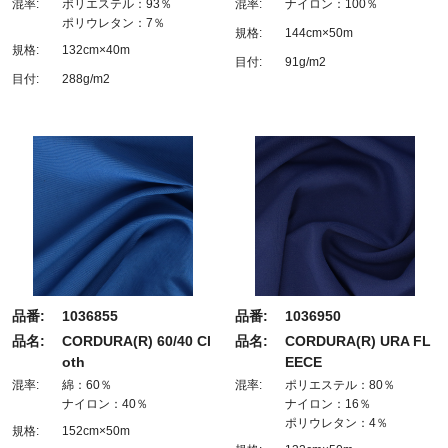
混率:
ポリエステル：93％
混率:
ナイロン：100％
ポリウレタン：7％
規格:
144cm×50m
規格:
132cm×40m
目付:
91g/m2
目付:
288g/m2
品番:
1036855
品番:
1036950
品名:
CORDURA(R) 60/40 Cl
品名:
CORDURA(R) URA FL
oth
EECE
混率:
綿：60％
混率:
ポリエステル：80％
ナイロン：40％
ナイロン：16％
ポリウレタン：4％
規格:
152cm×50m