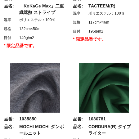
品名:
「KoKaGe Max」二重
品名:
TACTEEM(R)
織遮熱 ストライプ
混率:
ポリエステル：100％
混率:
ポリエステル：100％
規格:
117cm×46m
規格:
132cm×50m
目付:
195g/m2
目付:
140g/m2
* 限定品番です。
* 限定品番です。
品番:
1035850
品番:
1036781
品名:
MOCHI MOCHI ダンボ
品名:
CORDURA(R) タイプ
ールニット
ライター