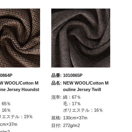
10864P
品番:
1010865P
W WOOL/Cotton M
品名:
NEW WOOL/Cotton M
ine Jersey Houndst
ouline Jersey Twill
混率:
綿：67％
：65％
毛：17％
：16％
ポリエステル：16％
リエステル：19％
規格:
130cm×37m
0cm×37m
目付:
272g/m2
0g/m2