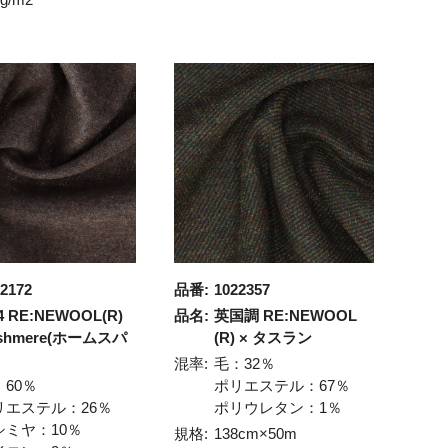
2172
品番:
1022357
14 RE:NEWOOL(R)
品名:
英国調 RE:NEWOOL
shmere(ホームスパ
(R) × タスラン
混率:
毛：32％
：60％
ポリエステル：67％
リエステル：26％
ポリウレタン：1％
シミヤ：10％
規格:
138cm×50m