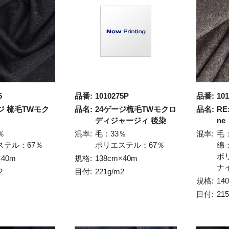
5
品番:
1010275P
品番:
101
ジ 梳毛TWモク
品名:
24ゲージ梳毛TWモクロ
品名:
RE
ディジャージィ 後染
ne
％
混率:
毛：33％
混率:
毛
ステル：67％
ポリエステル：67％
綿
ポ
×40m
規格:
138cm×40m
ナ
2
目付:
221g/m2
規格:
14
目付:
21