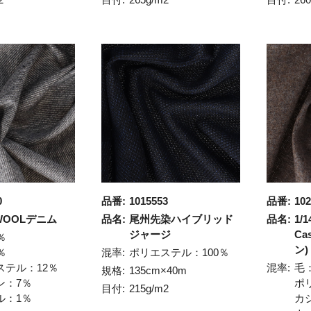
0
品番:
1015553
品番:
102
WOOLデニム
品名:
尾州先染ハイブリッド
品名:
1/
ジャージ
Ca
％
ン)
％
混率:
ポリエステル：100％
ステル：12％
混率:
毛
規格:
135cm×40m
ン：7％
ポ
目付:
215g/m2
ル：1％
カ