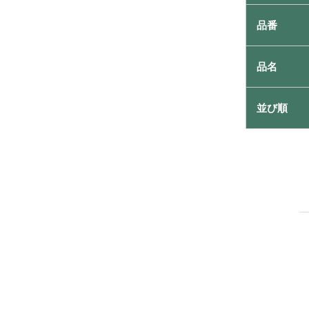
品番
品名
並び順