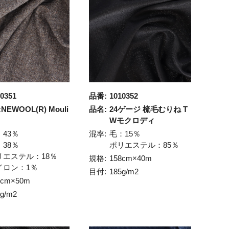
0351
品番:
1010352
:NEWOOL(R) Mouli
品名:
24ゲージ 梳毛むりね T
Wモクロディ
：43％
混率:
毛：15％
：38％
ポリエステル：85％
リエステル：18％
規格:
158cm×40m
イロン：1％
目付:
185g/m2
0cm×50m
5g/m2