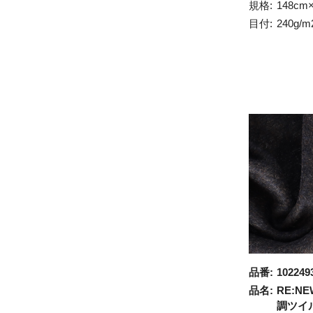
規格:
148cm
目付:
240g/m
品番:
102249
品名:
RE:NE
調ツイ