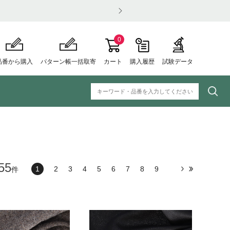
0
品番から購入
パターン帳一括取寄
カート
購入履歴
試験データ
55
1
2
3
4
5
6
7
8
9
件