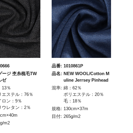
0666
品番:
1010861P
0ゲージ 杢糸梳毛TW
品名:
NEW WOOL/Cotton M
ルゼ
uline Jerrsey Pinhead
：13％
混率:
綿：62％
リエステル：76％
ポリエステル：20％
イロン：9％
毛：18％
リウレタン：2％
規格:
130cm×37m
5cm×40m
目付:
265g/m2
5g/m2