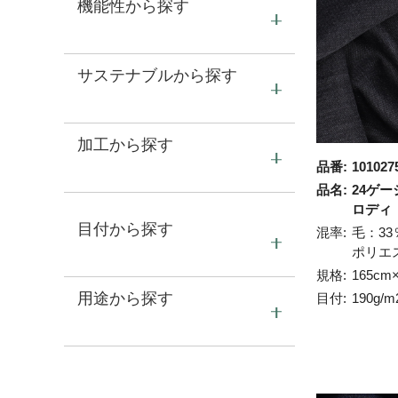
機能性から探す
サステナブルから探す
加工から探す
品番:
101027
品名:
24ゲー
ロディ
目付から探す
混率:
毛：33
ポリエ
規格:
165cm
用途から探す
目付:
190g/m