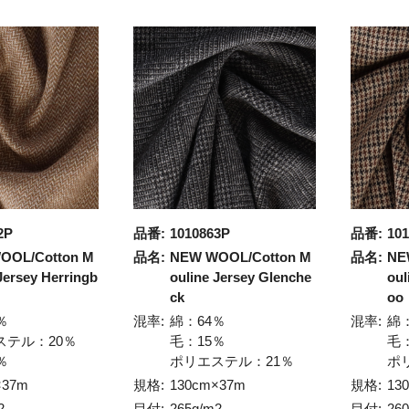
2P
品番:
1010863P
品番:
10
OOL/Cotton M
品名:
NEW WOOL/Cotton M
品名:
NE
Jersey Herringb
ouline Jersey Glenche
oul
ck
oo
％
混率:
綿：64％
混率:
綿
ステル：20％
毛：15％
毛
％
ポリエステル：21％
ポ
×37m
規格:
130cm×37m
規格:
13
2
目付:
265g/m2
目付:
26