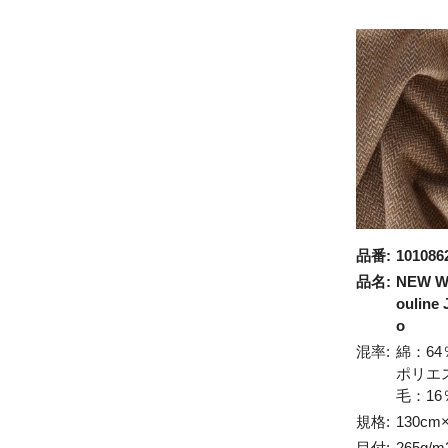
品番:
101086
品名:
NEW W
ouline 
o
混率:
綿：64
ポリエ
毛：16
規格:
130cm
目付:
265g/m