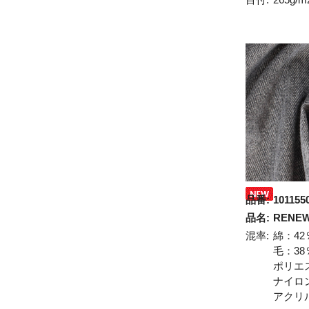
品番:
101155
品名:
RENE
混率:
綿：42
毛：38
ポリエ
ナイロ
アクリ