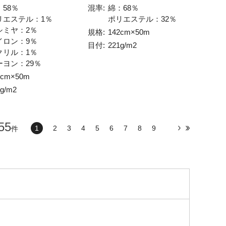
：58％
混率:
綿：68％
リエステル：1％
ポリエステル：32％
シミヤ：2％
規格:
142cm×50m
イロン：9％
目付:
221g/m2
クリル：1％
ーヨン：29％
4cm×50m
5g/m2
55
1
2
3
4
5
6
7
8
9
件