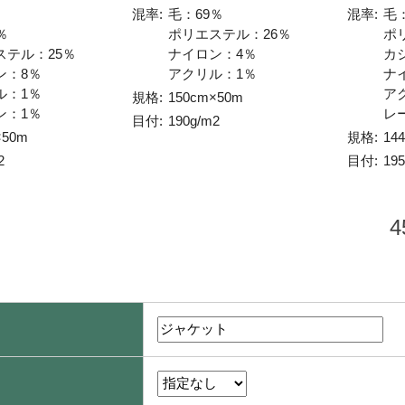
混率:
毛：69％
混率:
毛
％
ポリエステル：26％
ポ
ステル：25％
ナイロン：4％
カ
ン：8％
アクリル：1％
ナ
ル：1％
ア
規格:
150cm×50m
ン：1％
レ
目付:
190g/m2
×50m
規格:
14
2
目付:
19
4