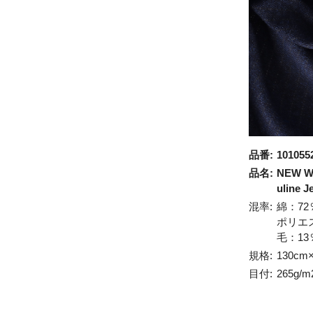
品番:
101055
品名:
NEW Wo
uline J
混率:
綿：72
ポリエ
毛：13
規格:
130cm
目付:
265g/m