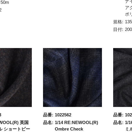
ナ
×50m
ア
2
ポ
規格:
13
目付:
20
3
品番:
1022562
品番:
102
WOOL(R) 英国
品名:
1/14 RE:NEWOOL(R)
品名:
1/
ル ショートビー
Ombre Check
ミ