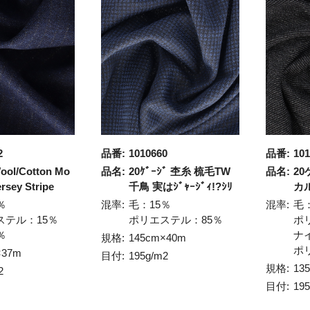
2
品番:
1010660
品番:
101
ol/Cotton Mo
品名:
20ｹﾞｰｼﾞ 杢糸 梳毛TW
品名:
2
ersey Stripe
千鳥 実はｼﾞｬｰｼﾞｨ!?ｼﾘ
カ
％
混率:
毛：15％
混率:
毛
ステル：15％
ポリエステル：85％
ポ
％
ナ
規格:
145cm×40m
ポ
×37m
目付:
195g/m2
規格:
13
2
目付:
19