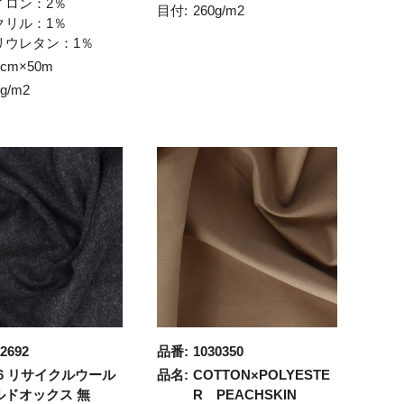
イロン：2％
目付:
260g/m2
クリル：1％
リウレタン：1％
5cm×50m
0g/m2
2692
品番:
1030350
16 リサイクルウール
品名:
COTTON×POLYESTE
ルドオックス 無
R PEACHSKIN