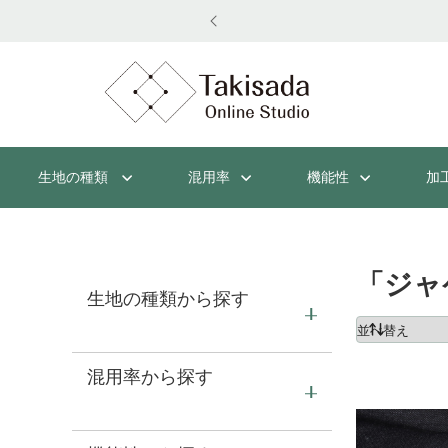
新しく。
生地の種類
混用率
機能性
加
「ジャ
生地の種類から探す
混用率から探す