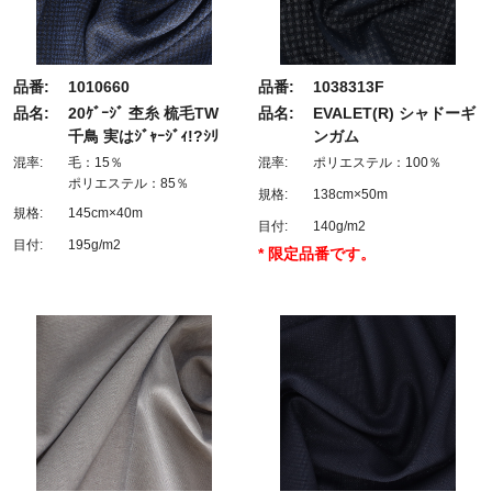
品番:
1010660
品番:
1038313F
品名:
20ｹﾞｰｼﾞ 杢糸 梳毛TW
品名:
EVALET(R) シャドーギ
千鳥 実はｼﾞｬｰｼﾞｨ!?ｼﾘ
ンガム
混率:
毛：15％
混率:
ポリエステル：100％
ポリエステル：85％
規格:
138cm×50m
規格:
145cm×40m
目付:
140g/m2
目付:
195g/m2
* 限定品番です。