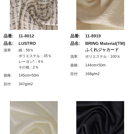
品番:
11-8012
品番:
11-8919
品名:
LUSTRO
品名:
BRING Material(TM)
ふくれジャカード
混率:
綿：59％
ポリエステル：35％
混率:
ポリエステル：100％
レーヨン*：4％
規格:
144cm×50m
その他：2％
目付:
168g/m2
規格:
145cm×50m
目付:
347g/m2