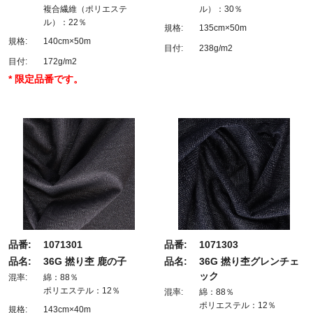
複合繊維（ポリエステ
ル）：30％
ル）：22％
規格:
135cm×50m
規格:
140cm×50m
目付:
238g/m2
目付:
172g/m2
* 限定品番です。
品番:
1071301
品番:
1071303
品名:
36G 撚り杢 鹿の子
品名:
36G 撚り杢グレンチェ
ック
混率:
綿：88％
ポリエステル：12％
混率:
綿：88％
ポリエステル：12％
規格:
143cm×40m