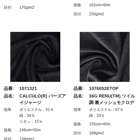
規格:
162cm×40m
目付:
170g/m2
目付:
150g/m2
品番:
1071321
品番:
1076052ETOP
品名:
CALCULO(R) バーズア
品名:
36G RENU(TM) ツイル
イジャージ
調 裏メッシュモクロデ
混率:
ポリエステル：51％
混率:
ポリエステル：67％
綿：34％
綿：33％
リネン：15％
規格:
155cm×40m
規格:
146cm×50m
目付:
189g/m2
目付:
158g/m2