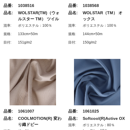
品番:
1038516
品番:
1038568
品名:
WOLSTAR(TM)（ウォ
品名:
WOLSTAR（TM） オ
ルスター TM） ツイル
ックス
混率:
ポリエステル：100％
混率:
ポリエステル：100％
規格:
133cm×50m
規格:
144cm×50m
目付:
151g/m2
目付:
150g/m2
品番:
1061007
品番:
1061025
品名:
COOLMOTION(R) 変わ
品名:
Softcool(R)Active OX
り織ドビー
混率:
ポリエステル：80％