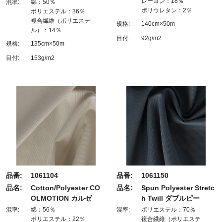
レーヨン：18％
混率:
綿：50％
ポリウレタン：2％
ポリエステル：36％
複合繊維（ポリエステ
規格:
140cm×50m
ル）：14％
目付:
92g/m2
規格:
135cm×50m
目付:
153g/m2
品番:
1061104
品番:
1061150
品名:
Cotton/Polyester CO
品名:
Spun Polyester Stretc
OLMOTION カルゼ
h Twill ダブルピー
混率:
綿：56％
混率:
ポリエステル：70％
ポリエステル：22％
複合繊維（ポリエステ