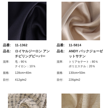
品番:
11-1362
品番:
11-5814
品名:
ロイヤルジーロン アン
品名:
ANDY バックジョーゼ
チピリングビーバー
ットサテン
混率:
毛：90％
混率:
トリアセテート：80％
ナイロン：10％
ポリエステル：20％
規格:
128cm×40m
規格:
130cm×50m
目付:
412g/m2
目付:
226g/m2