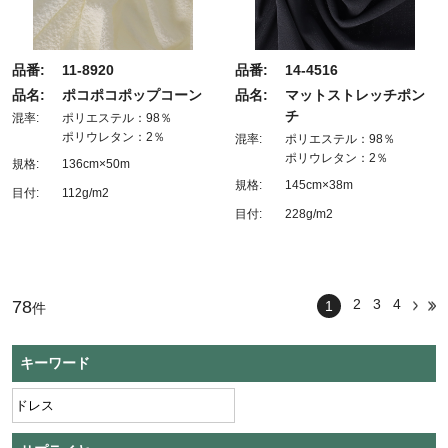
品番:
11-8920
品番:
14-4516
品名:
ポコポコポップコーン
品名:
マットストレッチポン
チ
混率:
ポリエステル：98％
ポリウレタン：2％
混率:
ポリエステル：98％
ポリウレタン：2％
規格:
136cm×50m
規格:
145cm×38m
目付:
112g/m2
目付:
228g/m2
2
3
4
78
1
件
キーワード