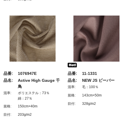
品番:
1076947E
品番:
11-1331
品名:
Active High Gauge 千
品名:
NEW JS ビーバー
鳥
混率:
毛：100％
混率:
ポリエステル：73％
規格:
143cm×50m
綿：27％
目付:
328g/m2
規格:
150cm×40m
目付:
203g/m2