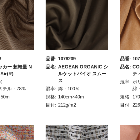
3
品番:
1076209
品番:
107
カー 超軽量 N
品名:
AEGEAN ORGANIC シ
品名:
CO
Air(R)
ルケットバイオ スムー
テ
ス
％
混率:
ポ
ステル：78％
混率:
綿：100％
綿
×50m
規格:
140cm×40m
規格:
17
目付:
212g/m2
目付:
22