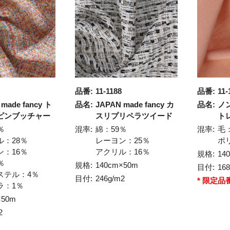
品番:
11-1188
品番:
11-
made fancy ト
品名:
JAPAN made fancy カ
品名:
ノ
ピンブッチャー
スリプリペラツイード
ト
％
混率:
綿：59％
混率:
毛
ル：28％
レーヨン：25％
ポ
ン：16％
アクリル：16％
規格:
14
％
規格:
140cm×50m
目付:
16
ステル：4％
目付:
246g/m2
* 限定品
ラ：1％
×50m
2