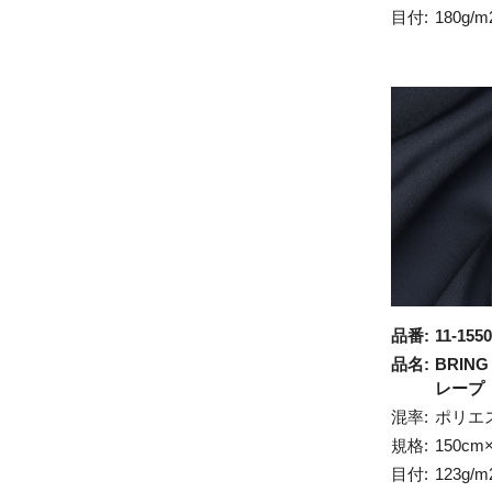
目付:
180g/m
品番:
11-1550
品名:
BRING 
レープ
混率:
ポリエ
規格:
150cm
目付:
123g/m