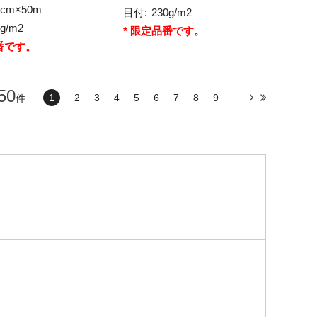
8cm×50m
目付:
230g/m2
6g/m2
* 限定品番です。
番です。
50
1
2
3
4
5
6
7
8
9
件