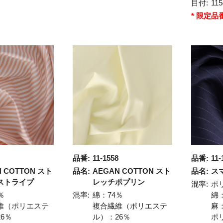
目付:
115
* 限定品
品番:
11-1558
品番:
11-
N COTTON スト
品名:
AEGAN COTTON スト
品名:
ス
ストライプ
レッチポプリン
混率:
ポ
％
混率:
綿：74％
綿
維（ポリエステ
複合繊維（ポリエステ
麻
6％
ル）：26％
ポ