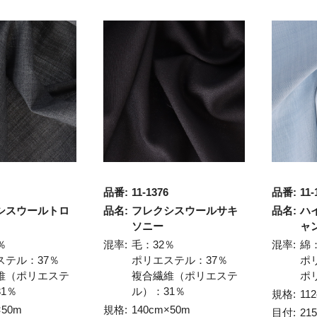
品番:
11-1376
品番:
11-
シスウールトロ
品名:
フレクシスウールサキ
品名:
ハ
ソニー
ャ
％
混率:
毛：32％
混率:
綿
ステル：37％
ポリエステル：37％
ポ
維（ポリエステ
複合繊維（ポリエステ
ポ
1％
ル）：31％
規格:
11
×50m
規格:
140cm×50m
目付:
21