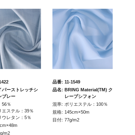
1422
品番:
11-1549
イパーストレッチシ
品名:
BRING Material(TM) ク
ンブレー
レープシフォン
：56％
混率:
ポリエステル：100％
リエステル：39％
規格:
145cm×50m
リウレタン：5％
目付:
77g/m2
2cm×48m
5g/m2