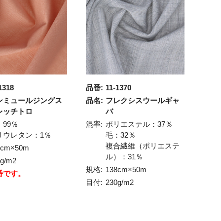
1318
品番:
11-1370
ンミュールジングス
品名:
フレクシスウールギャ
レッチトロ
バ
：99％
混率:
ポリエステル：37％
リウレタン：1％
毛：32％
複合繊維（ポリエステ
0cm×50m
ル）：31％
8g/m2
規格:
138cm×50m
番です。
目付:
230g/m2