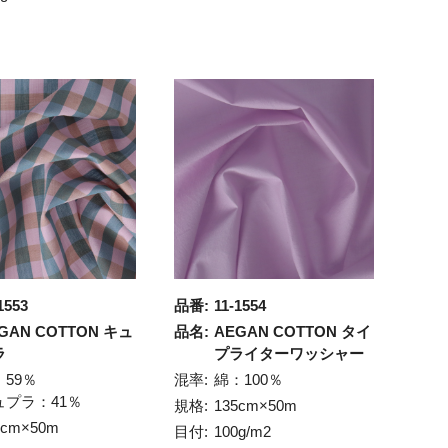
1553
品番:
11-1554
GAN COTTON キュ
品名:
AEGAN COTTON タイ
ラ
プライターワッシャー
：59％
混率:
綿：100％
ュプラ：41％
規格:
135cm×50m
2cm×50m
目付:
100g/m2