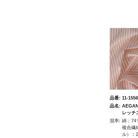
品番:
11-1556
品名:
AEGA
レッチ
混率:
綿：74
複合繊
ル）：2