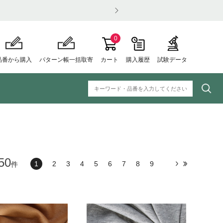
業のお知らせ
0
品番から購入
パターン帳一括取寄
カート
購入履歴
試験データ
50
1
2
3
4
5
6
7
8
9
件