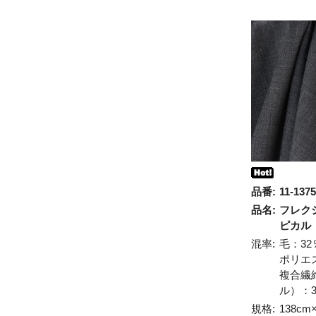
品番:
11-1375
品名:
フレク
ピカル
混率:
毛：32
ポリエ
複合繊
ル）：3
規格:
138cm