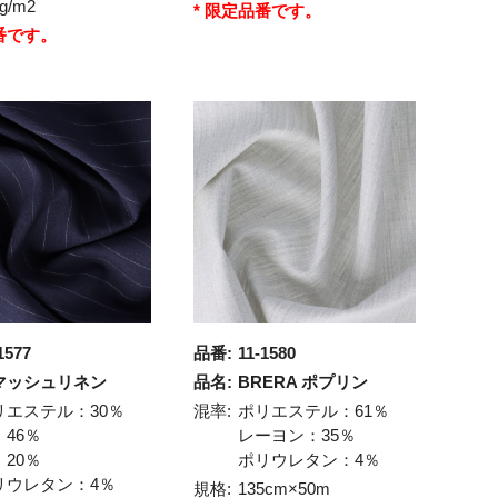
g/m2
* 限定品番です。
番です。
1577
品番:
11-1580
マッシュリネン
品名:
BRERA ポプリン
リエステル：30％
混率:
ポリエステル：61％
：46％
レーヨン：35％
：20％
ポリウレタン：4％
リウレタン：4％
規格:
135cm×50m