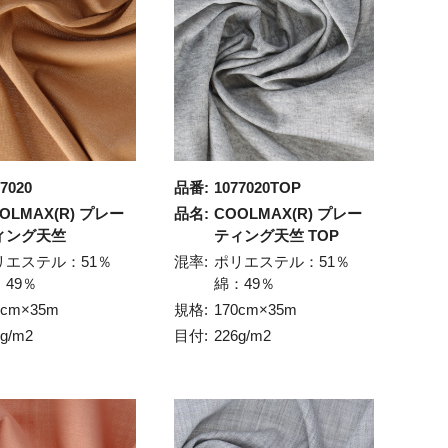
7020
品番:
1077020TOP
OLMAX(R) プレー
品名:
COOLMAX(R) プレー
ィング天竺
ティング天竺 TOP
リエステル：51％
混率:
ポリエステル：51％
：49％
綿：49％
0cm×35m
規格:
170cm×35m
6g/m2
目付:
226g/m2