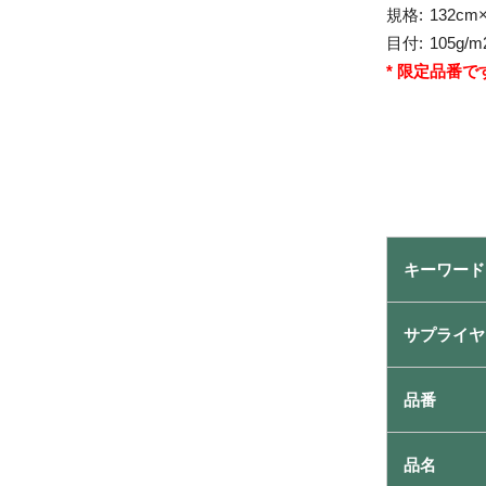
規格:
132cm
目付:
105g/m
* 限定品番で
キーワード
サプライヤ
品番
品名