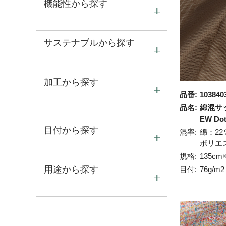
機能性から探す
サステナブルから探す
加工から探す
品番:
103840
品名:
綿混サッ
EW Dot
目付から探す
混率:
綿：22
ポリエ
規格:
135cm
用途から探す
目付:
76g/m2