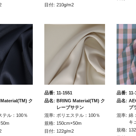
2
目付:
210g/m2
品番:
11-1551
品番:
11-
Material(TM) ク
品名:
BRING Material(TM) ク
品名:
AE
レープサテン
プ
ステル：100％
混率:
ポリエステル：100％
混率:
綿
キ
×50m
規格:
150cm×50m
規格:
13
2
目付:
122g/m2