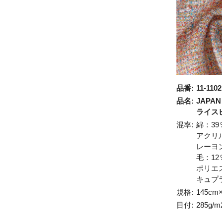
品番:
11-1102
品名:
JAPAN 
ライス
混率:
綿：39
アクリ
レーヨ
毛：12
ポリエ
キュプ
規格:
145cm
目付:
285g/m