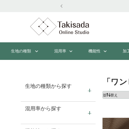
と使いやすく、新しく。
生地の種類
混用率
機能性
加
「ワン
生地の種類から探す
混用率から探す