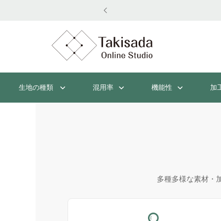
生地の種類
混用率
機能性
加
多種多様な素材・