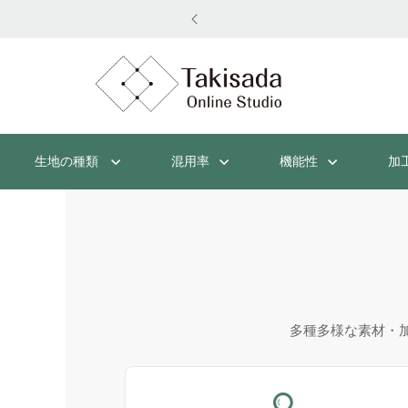
生地の種類
混用率
機能性
加
多種多様な素材・