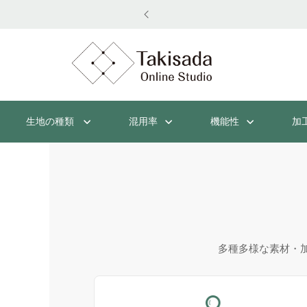
生地の種類
混用率
機能性
加
多種多様な素材・