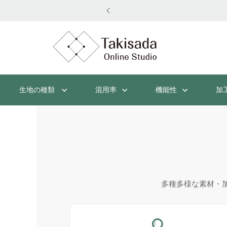
生地の種類
混用率
機能性
加
多種多様な素材・