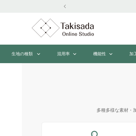
生地の種類
混用率
機能性
加
多種多様な素材・