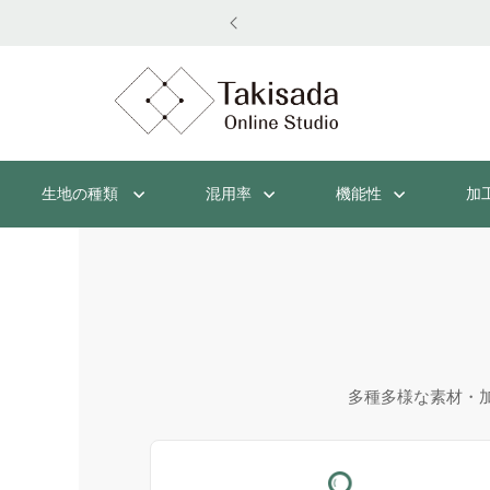
生地の種類
混用率
機能性
加
多種多様な素材・