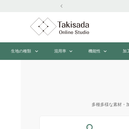
生地の種類
混用率
機能性
加
多種多様な素材・