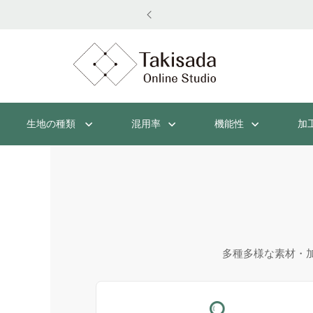
生地の種類
混用率
機能性
加
多種多様な素材・