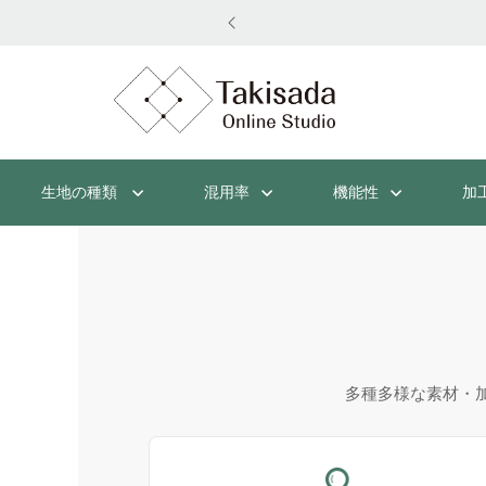
生地の種類
混用率
機能性
加
多種多様な素材・