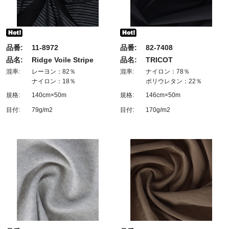
品番:
11-8972
品番:
82-7408
品名:
Ridge Voile Stripe
品名:
TRICOT
混率:
レーヨン：82％
混率:
ナイロン：78％
ナイロン：18％
ポリウレタン：22％
規格:
140cm×50m
規格:
146cm×50m
目付:
79g/m2
目付:
170g/m2