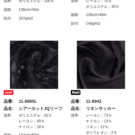
混率:
ポリエステル：100％
混率:
レーヨン：70％
ポリエステル：30％
規格:
138cm×50m
規格:
139cm×46m
目付:
207g/m2
目付:
140g/m2
品番:
11-8885L
品番:
11-8942
品名:
シアーカットJQリーフ
品名:
リネンサッカー
混率:
ポリエステル：42％
混率:
レーヨン：73％
レーヨン：40％
ナイロン：13％
ナイロン：18％
リネン：12％
ポリウレタン：2％
規格:
142cm×50m