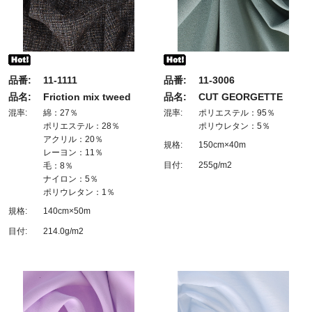
品番:
11-1111
品番:
11-3006
品名:
Friction mix tweed
品名:
CUT GEORGETTE
混率:
綿：27％
混率:
ポリエステル：95％
ポリエステル：28％
ポリウレタン：5％
アクリル：20％
規格:
150cm×40m
レーヨン：11％
目付:
255g/m2
毛：8％
ナイロン：5％
ポリウレタン：1％
規格:
140cm×50m
目付:
214.0g/m2