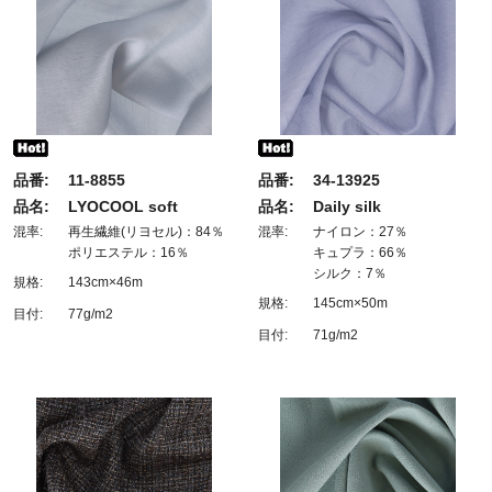
品番:
11-8855
品番:
34-13925
品名:
LYOCOOL soft
品名:
Daily silk
混率:
再生繊維(リヨセル)：84％
混率:
ナイロン：27％
ポリエステル：16％
キュプラ：66％
シルク：7％
規格:
143cm×46m
規格:
145cm×50m
目付:
77g/m2
目付:
71g/m2