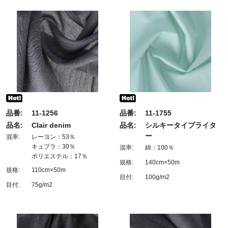
品番:
11-1256
品番:
11-1755
品名:
Clair denim
品名:
シルキータイプライタ
ー
混率:
レーヨン：53％
キュプラ：30％
混率:
綿：100％
ポリエステル：17％
規格:
140cm×50m
規格:
110cm×50m
目付:
100g/m2
目付:
75g/m2