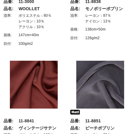
品番:
11-3000
品番:
11-8838
品名:
WOOLLET
品名:
モノポリーポプリン
混率:
ポリエステル：80％
混率:
レーヨン：87％
レーヨン：10％
ナイロン：13％
アクリル：10％
規格:
138cm×50m
規格:
147cm×40m
目付:
126g/m2
目付:
330g/m2
品番:
11-8841
品番:
11-8851
品名:
ヴィンテージサテン
品名:
ピーチポプリン