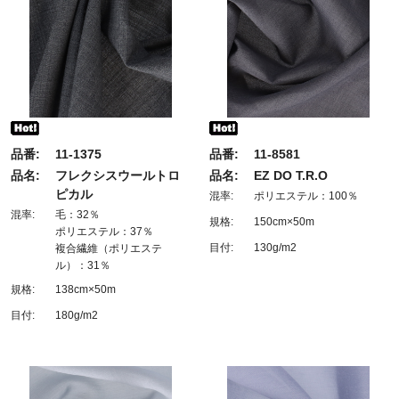
品番:
11-1375
品番:
11-8581
品名:
フレクシスウールトロ
品名:
EZ DO T.R.O
ピカル
混率:
ポリエステル：100％
混率:
毛：32％
規格:
150cm×50m
ポリエステル：37％
目付:
130g/m2
複合繊維（ポリエステ
ル）：31％
規格:
138cm×50m
目付:
180g/m2