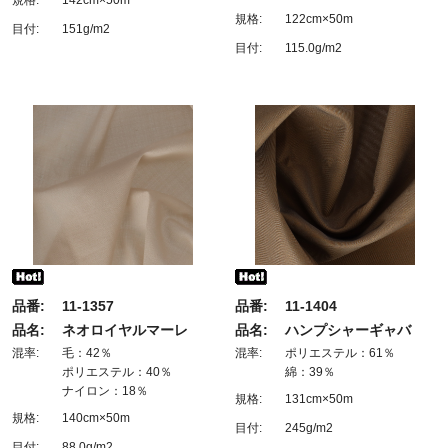
規格:
122cm×50m
目付:
151g/m2
目付:
115.0g/m2
品番:
11-1357
品番:
11-1404
品名:
ネオロイヤルマーレ
品名:
ハンプシャーギャバ
混率:
毛：42％
混率:
ポリエステル：61％
ポリエステル：40％
綿：39％
ナイロン：18％
規格:
131cm×50m
規格:
140cm×50m
目付:
245g/m2
目付:
88.0g/m2