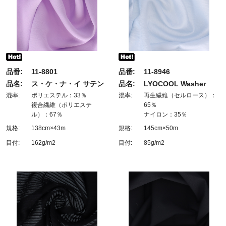
品番:
11-8801
品番:
11-8946
品名:
ス・ケ・ナ・イ サテン
品名:
LYOCOOL Washer
混率:
ポリエステル：33％
混率:
再生繊維（セルロース）：
複合繊維（ポリエステ
65％
ル）：67％
ナイロン：35％
規格:
138cm×43m
規格:
145cm×50m
目付:
162g/m2
目付:
85g/m2