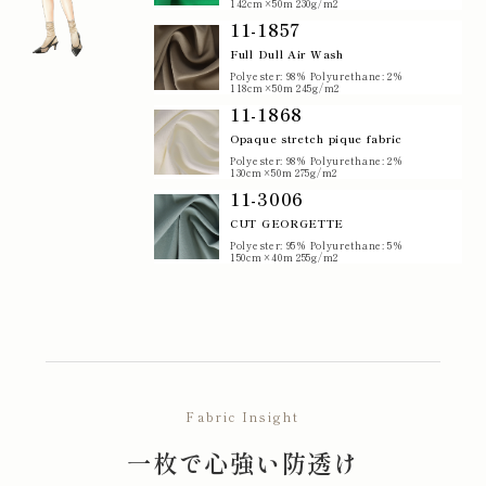
142cm×50m 230g/m2
11-1857
Full Dull Air Wash
Polyester: 98% Polyurethane: 2%
118cm×50m 245g/m2
11-1868
Opaque stretch pique fabric
Polyester: 98% Polyurethane: 2%
130cm×50m 275g/m2
11-3006
CUT GEORGETTE
Polyester: 95% Polyurethane: 5%
150cm×40m 255g/m2
Fabric Insight
一枚で心強い防透け