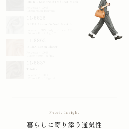
135cm×50m 156g/m2
11-8826
DERA Linen Oxford Stretch
Polyester: 98% Polyurethane: 2%
136cm×46m 211g/m2
11-8863
DERA Linen Sheer
Polyester: 100%
144cm×50m 76g/m2
11-8837
Trinita
Polyester: 100%
137cm×45m 188g/m2
Fabric Insight
暮らしに寄り添う通気性