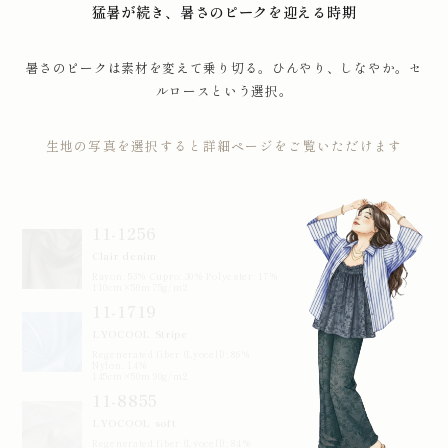
猛暑が続き、暑さのピークを迎える時期
暑さのピークは素材を変えて乗り切る。ひんやり、しなやか。セ
ルロースという選択。
生地の写真を選択すると詳細ページをご覧いただけます
11-1256
Clair denim
Rayon: 53% Cupro: 30% Polyester: 17%
110cm×50m 75g/m2
11-1719
LYOCOOL Stripe
Regenerated fiber (Lyocell): 86%
Nylon: 14%
145cm×50m 90g/m2
11-8855
LYOCOOL soft
Regenerated fiber (Lyocell): 84%
Polyester: 16%
143cm×46m 77g/m2