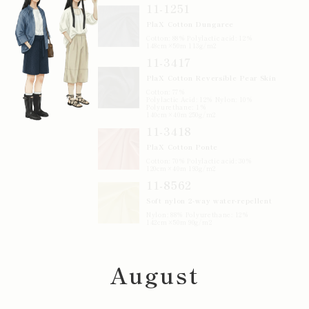
PlaX Cotton Dungaree
Cotton: 88% Polylactic acid: 12%
148cm×50m 113g/m2
11-3417
PlaX Cotton Reversible Pear Skin
Cotton: 77%
Polylactic Acid: 12% Nylon: 10%
Polyurethane: 1%
140cm×40m 250g/m2
11-3418
PlaX Cotton Ponte
Cotton: 70% Polylactic acid: 30%
120cm×40m 193g/m2
11-8562
Soft nylon 2-way water-repellent
Nylon: 88% Polyurethane: 12%
142cm×50m 90g/m2
August