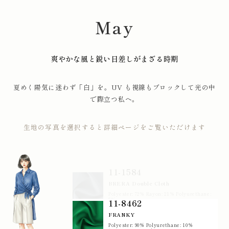
May
爽やかな風と鋭い日差しがまざる時期
夏めく陽気に迷わず「白」を。UV も視線もブロックして光の中
で際立つ私へ。
生地の写真を選択すると詳細ページをご覧いただけます
11-1584
BRERA Double Cloth
Polyester: 72% Rayon: 21% Polyurethane:
7%
142cm×50m 285g/m2
11-8462
FRANKY
Polyester: 90% Polyurethane: 10%