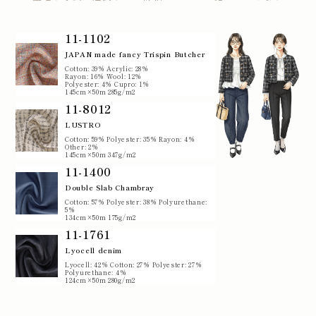
11-1102
JAPAN made fancy Trispin Butcher
Cotton: 39% Acrylic: 28%
Rayon: 16% Wool: 12%
Polyester: 4% Cupro: 1%
145cm×50m 285g/m2
11-8012
LUSTRO
Cotton: 59% Polyester: 35% Rayon: 4%
Other: 2%
145cm×50m 347g/m2
11-1400
Double Slab Chambray
Cotton: 57% Polyester: 38% Polyurethane:
5%
134cm×50m 175g/m2
11-1761
Lyocell denim
Lyocell: 42% Cotton: 27% Polyester: 27%
Polyurethane: 4%
124cm×50m 280g/m2